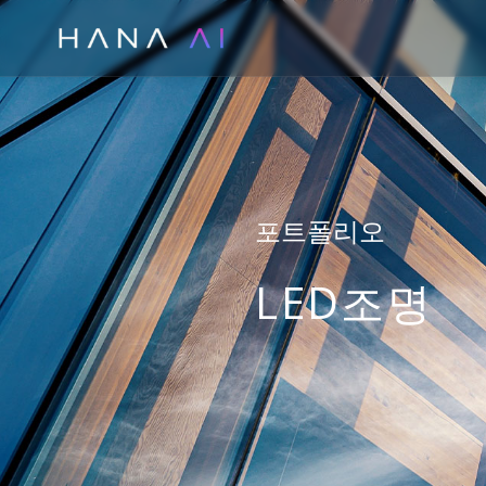
콘
텐
츠
로
건
너
뛰
포트폴리오
기
LED조명