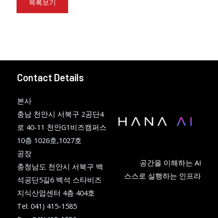
목록보기
Contact Details
본사
충남 천안시 서북구 2공단4
로 40-11 천안G1비즈캠퍼스
10층 1026호,1027호
공장
공간을 이해하는 AI
충청남도 천안시 서북구 백
스스로 실행하는 인프라
석공단5길6 백석 스타비즈
지식산업센터 4층 404호
Tel: 041) 415-1585