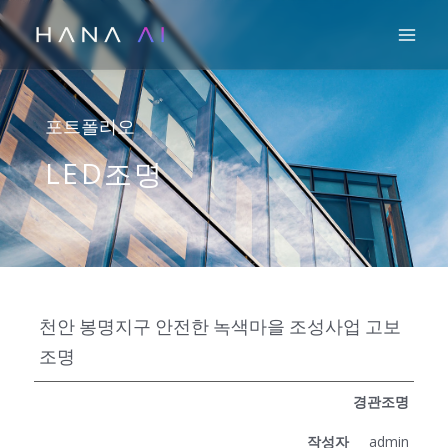
콘
Mai
텐
츠
로
건
포트폴리오
너
LED조명
뛰
기
천안 봉명지구 안전한 녹색마을 조성사업 고보
조명
경관조명
작성자
admin