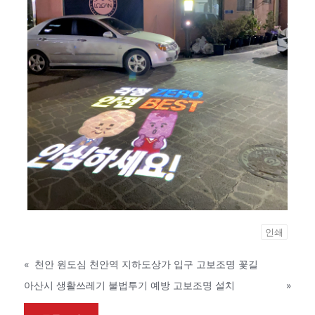
인쇄
«
천안 원도심 천안역 지하도상가 입구 고보조명 꽃길
아산시 생활쓰레기 불법투기 예방 고보조명 설치
»