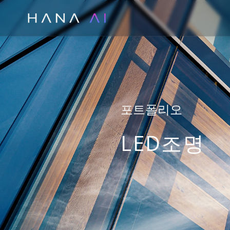
콘
텐
츠
로
건
너
뛰
포트폴리오
기
LED조명