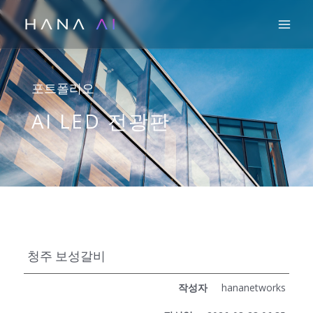
콘
Mai
텐
츠
로
건
포트폴리오
너
AI LED 전광판
뛰
기
청주 보성갈비
작성자
hananetworks