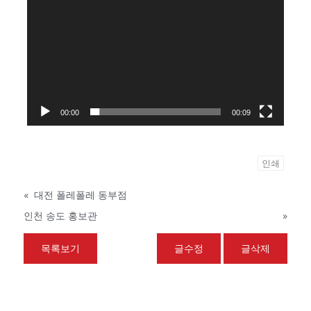
00:00
00:09
인쇄
«
대전 폴레폴레 동부점
인천 송도 홍보관
»
목록보기
글수정
글삭제