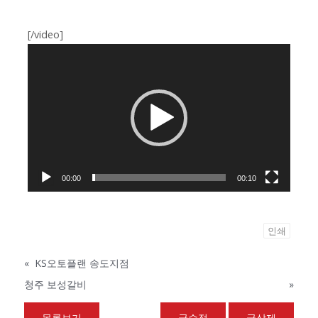
[/video]
동
영
상
플
레
이
어
00:00
00:10
인쇄
«
KS오토플랜 송도지점
청주 보성갈비
»
목록보기
글수정
글삭제