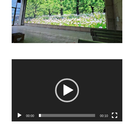
동
영
상
플
레
이
어
00:00
00:10