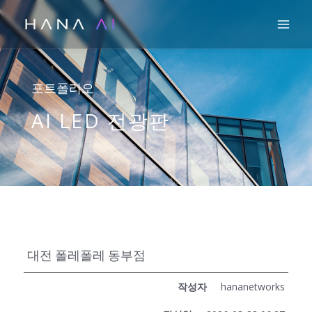
콘
Mai
텐
츠
로
건
포트폴리오
너
AI LED 전광판
뛰
기
대전 폴레폴레 동부점
작성자
hananetworks