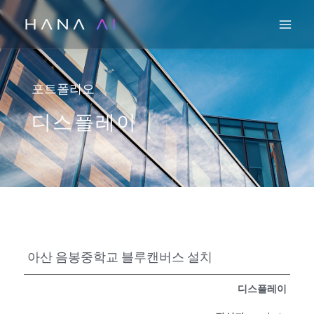
콘
Mai
텐
츠
로
건
포트폴리오
너
디스플레이
뛰
기
아산 음봉중학교 블루캔버스 설치
디스플레이