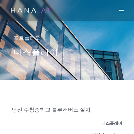
콘
Mai
텐
츠
로
건
포트폴리오
너
디스플레이
뛰
기
당진 수청중학교 블루캔버스 설치
디스플레이