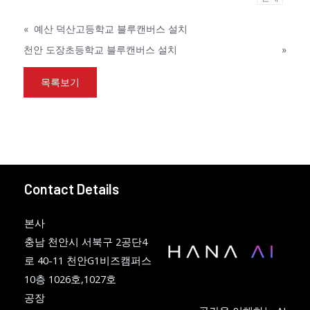
«
예산 덕산고등학교 블루캔버스 설치
천안 도장초등학교 블루캔버스 설치
»
목록보기
Contact Details
본사
충남 천안시 서북구 2공단4
로 40-11 천안G1비즈캠퍼스
10층 1026호,1027호
공장