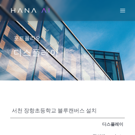
콘
Mai
텐
츠
로
건
포트폴리오
너
디스플레이
뛰
기
서천 장항초등학교 블루캔버스 설치
디스플레이