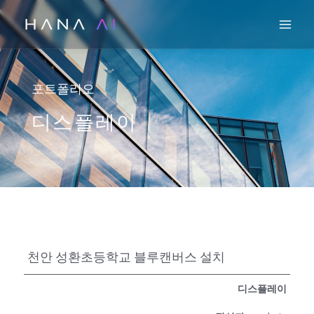
콘
Mai
텐
츠
로
건
포트폴리오
너
디스플레이
뛰
기
천안 성환초등학교 블루캔버스 설치
디스플레이