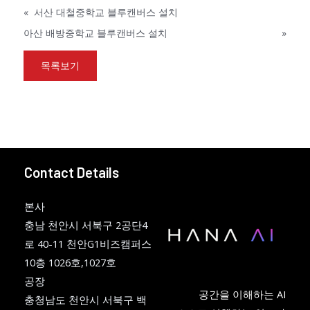
«
서산 대철중학교 블루캔버스 설치
아산 배방중학교 블루캔버스 설치
»
목록보기
Contact Details
본사
충남 천안시 서북구 2공단4
로 40-11 천안G1비즈캠퍼스
10층 1026호,1027호
공장
공간을 이해하는 AI
충청남도 천안시 서북구 백