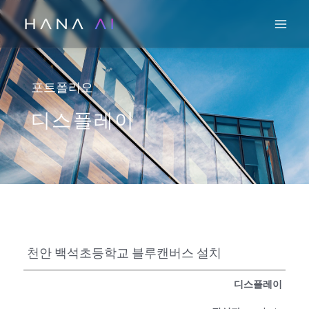
콘
Mai
텐
츠
로
건
포트폴리오
너
디스플레이
뛰
기
천안 백석초등학교 블루캔버스 설치
디스플레이