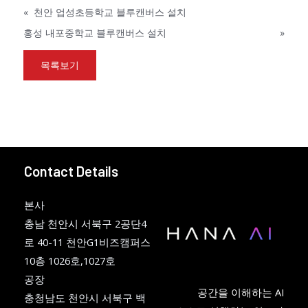
«
천안 업성초등학교 블루캔버스 설치
홍성 내포중학교 블루캔버스 설치
»
목록보기
Contact Details
본사
충남 천안시 서북구 2공단4
로 40-11 천안G1비즈캠퍼스
10층 1026호,1027호
공장
공간을 이해하는 AI
충청남도 천안시 서북구 백