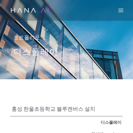
콘
Mai
텐
츠
로
건
포트폴리오
너
디스플레이
뛰
기
홍성 한울초등학교 블루캔버스 설치
디스플레이