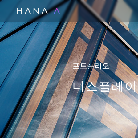
콘
텐
츠
로
건
너
뛰
포트폴리오
기
디스플레이