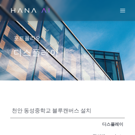
콘
Mai
텐
츠
로
건
포트폴리오
너
디스플레이
뛰
기
천안 동성중학교 블루캔버스 설치
디스플레이