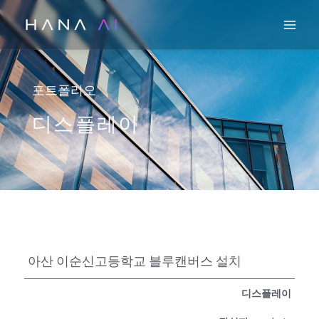
콘
Mai
텐
츠
로
건
포트폴리오
너
디스플레이
뛰
기
아산 이순신고등학교 블루캔버스 설치
디스플레이